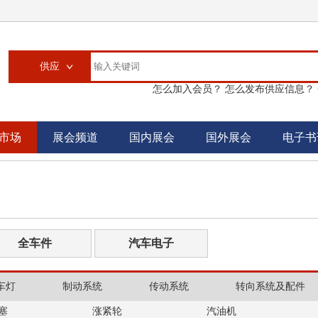
供应
怎么加入会员？
怎么发布供应信息？
供应
求购
市场
展会频道
国内展会
国外展会
电子书
企业
大买家
汽配城
书刊
全车件
汽车电子
车灯
制动系统
传动系统
转向系统及配件
塞
涨紧轮
汽油机