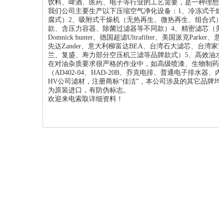
饮料、啤酒、医药、电子等行业的工艺需要，是一种理想
我们公司主要生产以下压缩空气净化设备：1、冷冻式干
腐式）2、吸附式干燥机（无热再生、微热再生、组合式
款、含压力容器、除菌过滤器等不同款）4、精密滤芯（美国汉
Domnick hunter、德国超滤Ultrafilter、美国派克
先达Zander、意大利柳富达BEA、台湾石大滤芯、台湾家
兰、复盛、寿力部分空压机三滤等品牌款式）5、高效油
在对油杂质要求很严格的作业中，如高级喷漆、生物制药
（AD402-04、HAD-20B、乔克电排、普通电子排
HV公司滤材，注册商标“佳洁”，本公司涉及的其它品
为原装进口，有防伪标志。
欢迎来电索取详细资料！