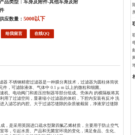
产品类型：车身及附件-其他车身及附
件
5000以下
供应数量：
给我留言
在线QQ
电
邮
网
过滤器 不锈钢精密过滤器是一种膜分离技术，过滤器为圆柱体筒状
滤元件，可滤除液体、气体中 0.1 μ m 以上的微粒和细菌。
速机、电动阀门和差压控制器等部分组成。壳体内 的横隔板将其
利用了过滤空间，显著缩小过滤器的体积，下腔内安装有反冲 洗
进入滤芯的内腔。大于过滤芯缝隙的杂质被截留，净液穿过缝隙
芯组成，是采用英国进口疏水型聚四氟乙烯材质，主要用于防止空气
室等，引起水质、产品和无菌室环境的变化，满足食品、生化、