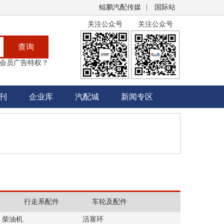
鲲鹏汽配传媒
|
国际站
关注公众号
关注公众号
查询
会员广告特权？
刊
企业库
汽配城
新闻专区
行走系配件
车轮及配件
柴油机
活塞环