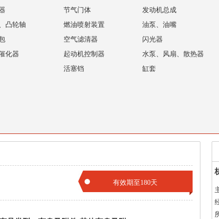
器
节气门体
发动机总成
、凸轮轴
燃油喷射装置
油泵、油嘴
包
空气滤清器
闪光器
催化器
起动机控制器
水泵、风扇、散热器
活塞铛
缸套
有效期至180天