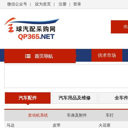
微信公众号
|
设为首页
|
注册
|
登录
供
供
求
供求市场
企
大
汽
书
汽车配件
汽车用品及维修
全车
发动机系统
车身及附件
车灯
马达
皮带
火花塞