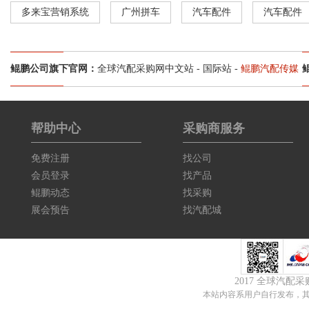
多来宝营销系统
广州拼车
汽车配件
汽车配件
鲲鹏公司旗下官网：
全球汽配采购网中文站
-
国际站
-
鲲鹏汽配传媒
帮助中心
采购商服务
免费注册
找公司
会员登录
找产品
鲲鹏动态
找采购
展会预告
找汽配城
2017 全球汽配
本站内容系用户自行发布，其