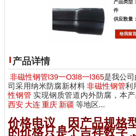
产品类型
件
供应数量
给我留
产品详情
l39
O3l8
l365
非磁性钢管
一
一
是我公司
司采用纳米防腐新材料
非磁性钢管
利
性钢管
实现钢质管道内外防腐
，本产
...
西安 大连 重庆 新疆
等地区
价格电议，因产品规格
的价格只是个吉祥数字