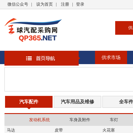
微信公众号
|
设为首页
|
注册
|
登录
供
供
求
供求市场
企
大
汽
书
汽车配件
汽车用品及维修
全车
发动机系统
车身及附件
车灯
马达
皮带
火花塞