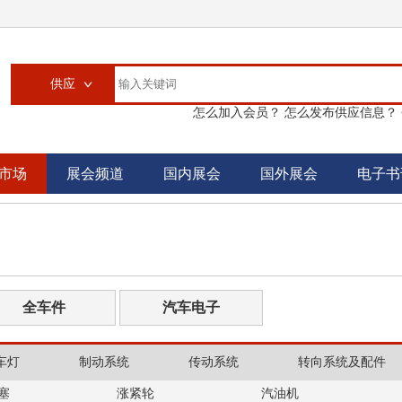
供应
怎么加入会员？
怎么发布供应信息？
供应
求购
市场
展会频道
国内展会
国外展会
电子书
企业
大买家
汽配城
书刊
全车件
汽车电子
车灯
制动系统
传动系统
转向系统及配件
塞
涨紧轮
汽油机