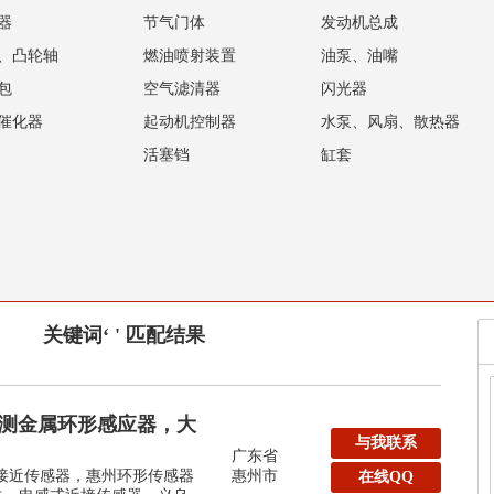
器
节气门体
发动机总成
、凸轮轴
燃油喷射装置
油泵、油嘴
包
空气滤清器
闪光器
催化器
起动机控制器
水泵、风扇、散热器
活塞铛
缸套
关键词‘ ' 匹配结果
m检测金属环形感应器，大
与我联系
广东省
形接近传感器，惠州环形传感器
惠州市
在线QQ