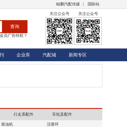
鲲鹏汽配传媒
|
国际站
关注公众号
关注公众号
查询
会员广告特权？
刊
企业库
汽配城
新闻专区
行走系配件
车轮及配件
柴油机
活塞环