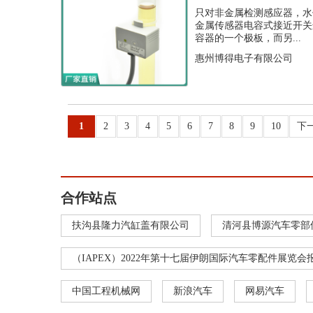
开关
只对非金属检测感应器，水
金属传感器电容式接近开关
容器的一个极板，而另...
惠州博得电子有限公司
1
2
3
4
5
6
7
8
9
10
下
合作站点
扶沟县隆力汽缸盖有限公司
清河县博源汽车零部
（IAPEX）2022年第十七届伊朗国际汽车零配件展览会
中国工程机械网
新浪汽车
网易汽车