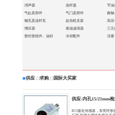
消声器
连杆盖
节油
气缸及部件
气门及部件
曲轴
轴瓦及连杆瓦
起动机支架
高压
增压器
柴油滤清器
三元
密封垫组件、油封
冷却配件
活塞
供应
求购
国际大买家
供应-内孔15/21m
孔环...
R15接近传感器，东莞环