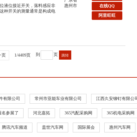
广东省
位液位接近开关，落料感应非
惠州市
在线QQ
这种开关的测量通常是构成电
阿里旺旺
到
页
一页
1/4409页
件有限公司
常州市亚能车业有限公司
江西久安铆钉有限公
报名参展了
河北嘉拓
365汽配采购网
365机电采购网
腾讯汽车频道
盖世汽车网
国际展会
惠州汽车网