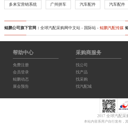
多来宝营销系统
广州拼车
汽车配件
汽车配件
鲲鹏公司旗下官网：
全球汽配采购网中文站
-
国际站
-
鲲鹏汽配传媒
帮助中心
采购商服务
免费注册
找公司
会员登录
找产品
鲲鹏动态
找采购
展会预告
找汽配城
2017 全球汽配
本站内容系用户自行发布，其