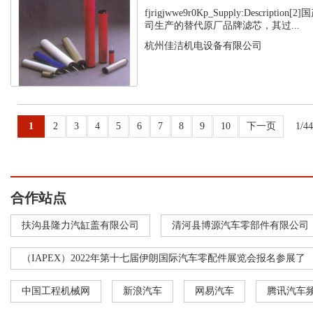
fjrigjwwe9r0Kp_Supply:Descript
司生产的替代原厂品牌滤芯，其过...
杭州佳洁机电设备有限公司
1
2
3
4
5
6
7
8
9
10
下一页
1/4
合作站点
扶沟县隆力汽缸盖有限公司
清河县博源汽车零部件有限公司
（IAPEX）2022年第十七届伊朗国际汽车零配件展览会报名参展了
中国工程机械网
新浪汽车
网易汽车
腾讯汽车