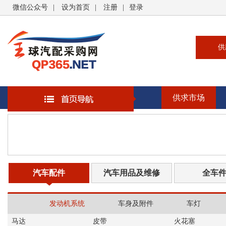
微信公众号
|
设为首页
|
注册
|
登录
供
供
求
供求市场
企
大
汽
书
汽车配件
汽车用品及维修
全车
发动机系统
车身及附件
车灯
马达
皮带
火花塞