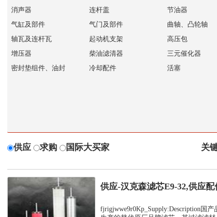
消声器
连杆盖
节油器
气缸及部件
气门及部件
曲轴、凸轮轴
轴瓦及连杆瓦
起动机支架
高压包
增压器
柴油滤清器
三元催化器
密封垫组件、油封
冷却配件
活塞
供应
求购
国际大买家
关键
供应-汉克森滤芯E9-32,供应配
fjrigjwwe9r0Kp_Supply:Descrip