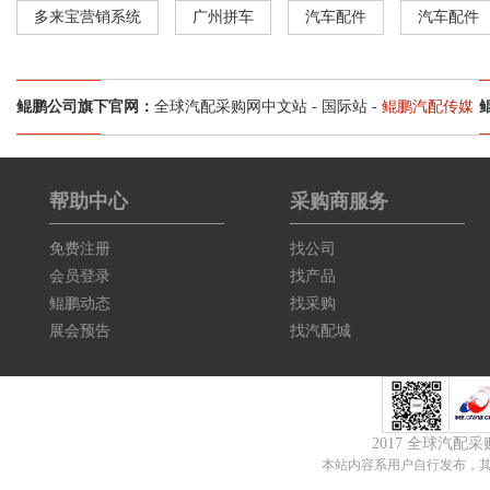
多来宝营销系统
广州拼车
汽车配件
汽车配件
鲲鹏公司旗下官网：
全球汽配采购网中文站
-
国际站
-
鲲鹏汽配传媒
帮助中心
采购商服务
免费注册
找公司
会员登录
找产品
鲲鹏动态
找采购
展会预告
找汽配城
2017 全球汽配
本站内容系用户自行发布，其