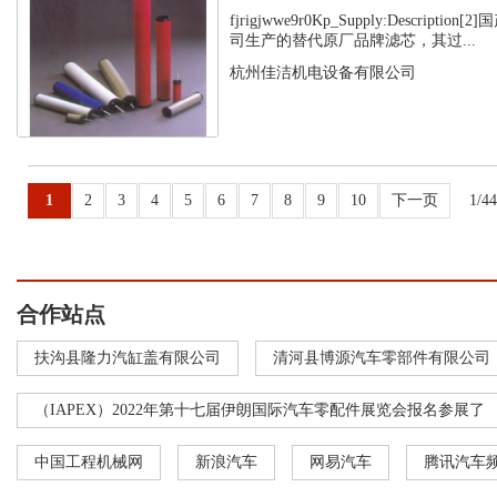
fjrigjwwe9r0Kp_Supply:Descript
司生产的替代原厂品牌滤芯，其过...
杭州佳洁机电设备有限公司
1
2
3
4
5
6
7
8
9
10
下一页
1/4
合作站点
扶沟县隆力汽缸盖有限公司
清河县博源汽车零部件有限公司
（IAPEX）2022年第十七届伊朗国际汽车零配件展览会报名参展了
中国工程机械网
新浪汽车
网易汽车
腾讯汽车