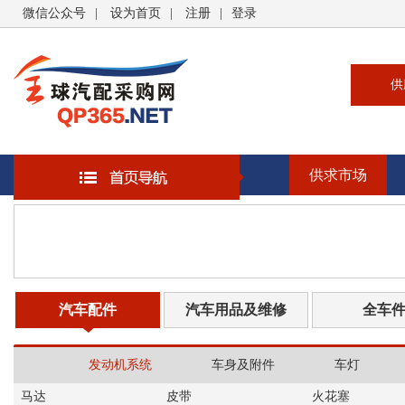
微信公众号
|
设为首页
|
注册
|
登录
供
供
求
供求市场
企
大
汽
书
汽车配件
汽车用品及维修
全车
发动机系统
车身及附件
车灯
马达
皮带
火花塞