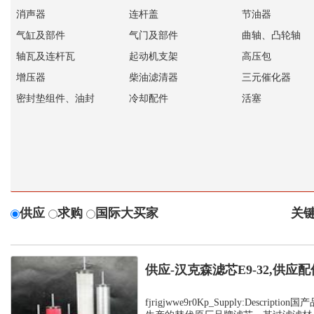
消声器
连杆盖
节油器
气缸及部件
气门及部件
曲轴、凸轮轴
轴瓦及连杆瓦
起动机支架
高压包
增压器
柴油滤清器
三元催化器
密封垫组件、油封
冷却配件
活塞
供应
求购
国际大买家
关键
供应-汉克森滤芯E9-32,供应配
fjrigjwwe9r0Kp_Supply:Descrip