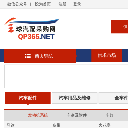
微信公众号
|
设为首页
|
注册
|
登录
供
供
求
供求市场
企
大
汽
书
汽车配件
汽车用品及维修
全车
发动机系统
车身及附件
车灯
马达
皮带
火花塞