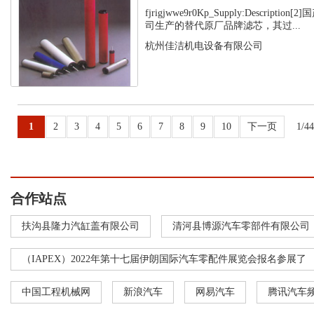
fjrigjwwe9r0Kp_Supply:Descript
司生产的替代原厂品牌滤芯，其过...
杭州佳洁机电设备有限公司
1
2
3
4
5
6
7
8
9
10
下一页
1/4
合作站点
扶沟县隆力汽缸盖有限公司
清河县博源汽车零部件有限公司
（IAPEX）2022年第十七届伊朗国际汽车零配件展览会报名参展了
中国工程机械网
新浪汽车
网易汽车
腾讯汽车