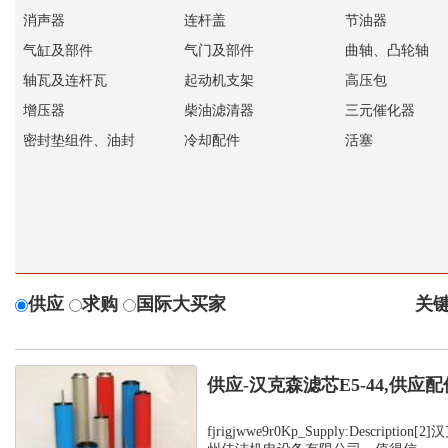
消声器
连杆盖
节油器
气缸及部件
气门及部件
曲轴、凸轮轴
轴瓦及连杆瓦
起动机支架
高压包
增压器
柴油滤清器
三元催化器
密封垫组件、油封
冷却配件
活塞
供应
求购
国际大买家
关键
供应-汉克森滤芯E5-44,供应配
fjrigjwwe9r0Kp_Supply:Descript