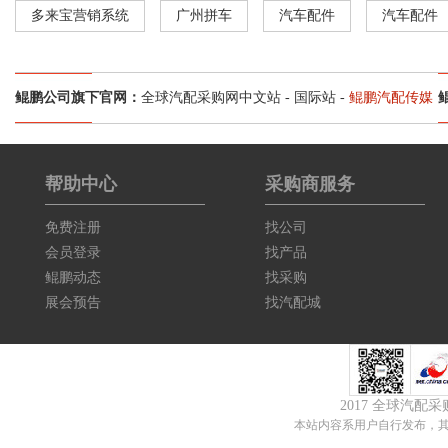
多来宝营销系统
广州拼车
汽车配件
汽车配件
鲲鹏公司旗下官网：
全球汽配采购网中文站
-
国际站
-
鲲鹏汽配传媒
帮助中心
采购商服务
免费注册
找公司
会员登录
找产品
鲲鹏动态
找采购
展会预告
找汽配城
2017 全球汽配
本站内容系用户自行发布，其