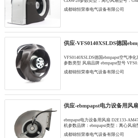
CD04-28参数类型：离心风扇型号：G4D20
成都锦恒荣泰电气设备有限公司
供应-VFS0140XSLDS德国ebmpa
VFS0140XSLDS德国ebmpapst空气
参数类型 风扇品牌 ebmpapst型号 VFS0.
成都锦恒荣泰电气设备有限公司
供应-ebmpapst电力设备用风扇 D
ebmpapst电力设备用风扇 D2E133-AM
机参数品牌：ebmpapst类型：离心风扇型
成都锦恒荣泰电气设备有限公司