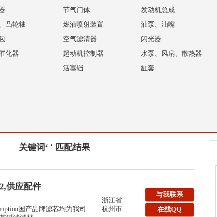
器
节气门体
发动机总成
、凸轮轴
燃油喷射装置
油泵、油嘴
包
空气滤清器
闪光器
催化器
起动机控制器
水泵、风扇、散热器
活塞铛
缸套
关键词‘ ' 匹配结果
32,供应配件
与我联系
浙江省
y:Description国产品牌滤芯均为我司
杭州市
在线QQ