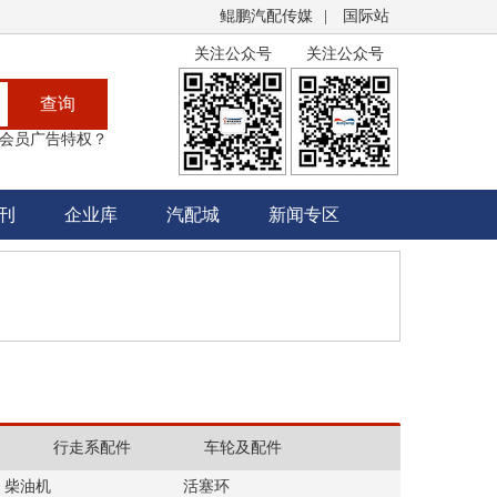
鲲鹏汽配传媒
|
国际站
关注公众号
关注公众号
查询
会员广告特权？
刊
企业库
汽配城
新闻专区
行走系配件
车轮及配件
柴油机
活塞环