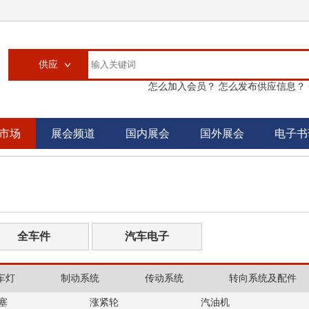
供应
怎么加入会员？
怎么发布供应信息？
供应
求购
市场
展会频道
国内展会
国外展会
电子书
企业
大买家
汽配城
书刊
全车件
汽车电子
车灯
制动系统
传动系统
转向系统及配件
塞
涨紧轮
汽油机