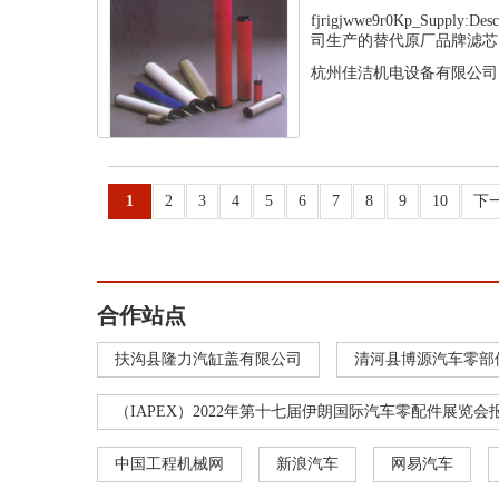
fjrigjwwe9r0Kp_Supply
司生产的替代原厂品牌滤芯，
杭州佳洁机电设备有限公司
1
2
3
4
5
6
7
8
9
10
下
合作站点
扶沟县隆力汽缸盖有限公司
清河县博源汽车零部
（IAPEX）2022年第十七届伊朗国际汽车零配件展览会
中国工程机械网
新浪汽车
网易汽车