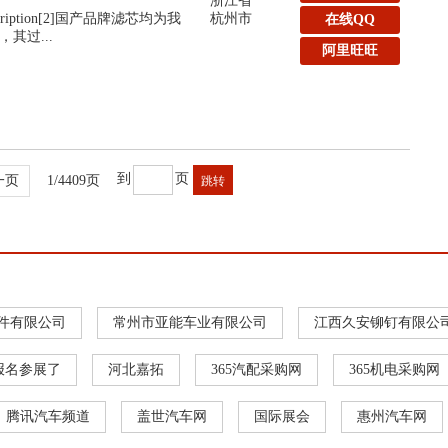
浙江省
:Description[2]国产品牌滤芯均为我
杭州市
在线QQ
其过...
阿里旺旺
到
页
一页
1/4409页
件有限公司
常州市亚能车业有限公司
江西久安铆钉有限公
报名参展了
河北嘉拓
365汽配采购网
365机电采购网
腾讯汽车频道
盖世汽车网
国际展会
惠州汽车网