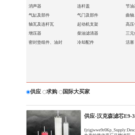
消声器
连杆盖
节油
气缸及部件
气门及部件
曲轴
轴瓦及连杆瓦
起动机支架
高压
增压器
柴油滤清器
三元
密封垫组件、油封
冷却配件
活塞
供应
求购
国际大买家
供应-汉克森滤芯E9-
fjrigjwwe9r0Kp_Suppl