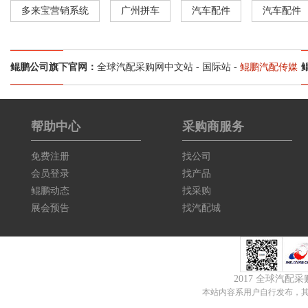
多来宝营销系统
广州拼车
汽车配件
汽车配件
鲲鹏公司旗下官网：
全球汽配采购网中文站
-
国际站
-
鲲鹏汽配传媒
帮助中心
采购商服务
免费注册
找公司
会员登录
找产品
鲲鹏动态
找采购
展会预告
找汽配城
2017 全球汽配
本站内容系用户自行发布，其