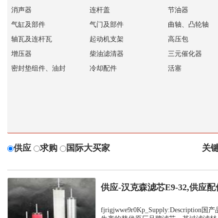
消声器
连杆盖
节油器
气缸及部件
气门及部件
曲轴、凸轮轴
轴瓦及连杆瓦
起动机支架
高压包
增压器
柴油滤清器
三元催化器
密封垫组件、油封
冷却配件
活塞
供应
求购
国际大买家
关键
供应-汉克森滤芯E9-32,供应配
fjrigjwwe9r0Kp_Supply:Descrip