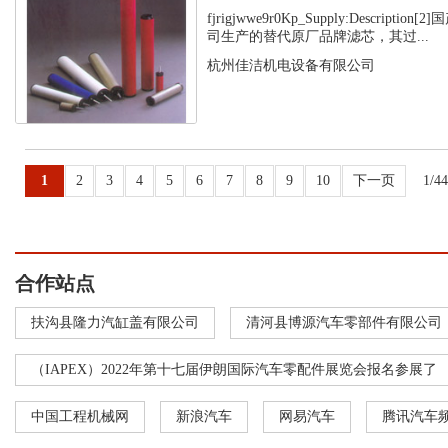
fjrigjwwe9r0Kp_Supply:Descript
司生产的替代原厂品牌滤芯，其过...
杭州佳洁机电设备有限公司
1
2
3
4
5
6
7
8
9
10
下一页
1/4
合作站点
扶沟县隆力汽缸盖有限公司
清河县博源汽车零部件有限公司
（IAPEX）2022年第十七届伊朗国际汽车零配件展览会报名参展了
中国工程机械网
新浪汽车
网易汽车
腾讯汽车