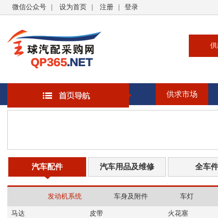
微信公众号
|
设为首页
|
注册
|
登录
供
供
求
供求市场
企
大
汽
书
汽车配件
汽车用品及维修
全车
发动机系统
车身及附件
车灯
马达
皮带
火花塞