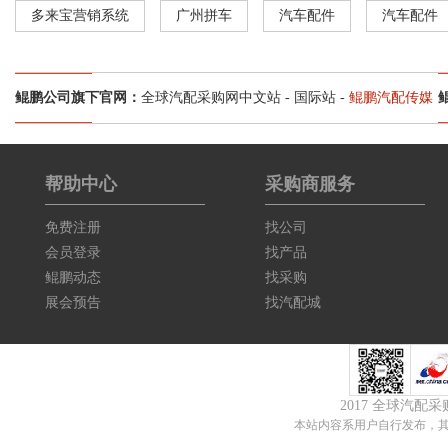
多来宝营销系统
广州拼车
汽车配件
汽车配件
鲲鹏公司旗下官网：
全球汽配采购网中文站
-
国际站
-
鲲鹏汽配传媒
帮助中心
采购商服务
免费注册
找公司
会员登录
找产品
鲲鹏动态
找采购
展会预告
找汽配城
2017 全球汽配
本站内容系用户自行发布，其