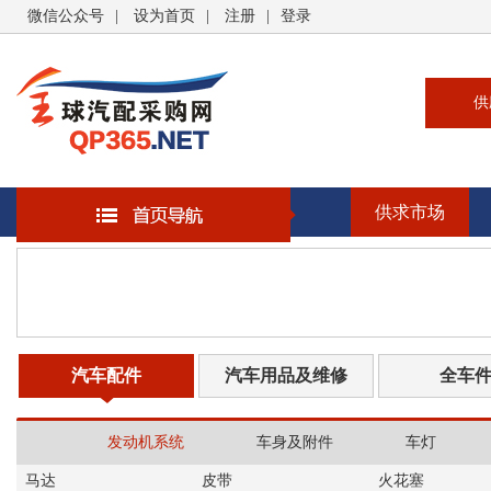
微信公众号
|
设为首页
|
注册
|
登录
供
供
求
供求市场
企
大
汽
书
汽车配件
汽车用品及维修
全车
发动机系统
车身及附件
车灯
马达
皮带
火花塞