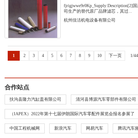
fjrigjwwe9r0Kp_Supply:Descript
司生产的替代原厂品牌滤芯，其过...
杭州佳洁机电设备有限公司
1
2
3
4
5
6
7
8
9
10
下一页
1/4
合作站点
扶沟县隆力汽缸盖有限公司
清河县博源汽车零部件有限公司
（IAPEX）2022年第十七届伊朗国际汽车零配件展览会报名参展了
中国工程机械网
新浪汽车
网易汽车
腾讯汽车