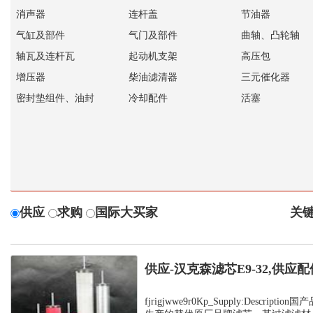
消声器
连杆盖
节油器
气缸及部件
气门及部件
曲轴、凸轮轴
轴瓦及连杆瓦
起动机支架
高压包
增压器
柴油滤清器
三元催化器
密封垫组件、油封
冷却配件
活塞
供应
求购
国际大买家
关键
供应-汉克森滤芯E9-32,供应配
fjrigjwwe9r0Kp_Supply:Descrip