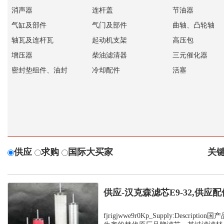
消声器
连杆盖
节油器
气缸及部件
气门及部件
曲轴、凸轮轴
轴瓦及连杆瓦
起动机支架
高压包
增压器
柴油滤清器
三元催化器
密封垫组件、油封
冷却配件
活塞
供应
求购
国际大买家
关键
供应-汉克森滤芯E9-32,供应配
fjrigjwwe9r0Kp_Supply:Descrip