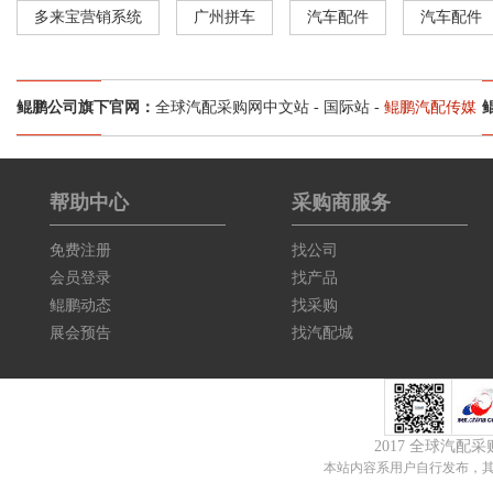
多来宝营销系统
广州拼车
汽车配件
汽车配件
鲲鹏公司旗下官网：
全球汽配采购网中文站
-
国际站
-
鲲鹏汽配传媒
帮助中心
采购商服务
免费注册
找公司
会员登录
找产品
鲲鹏动态
找采购
展会预告
找汽配城
2017 全球汽配
本站内容系用户自行发布，其