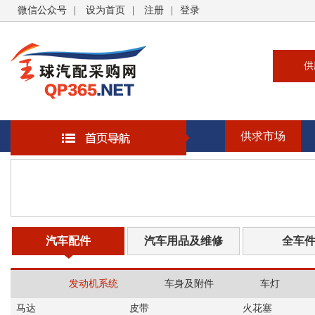
微信公众号
|
设为首页
|
注册
|
登录
供
供
求
供求市场
企
大
汽
书
汽车配件
汽车用品及维修
全车
发动机系统
车身及附件
车灯
马达
皮带
火花塞