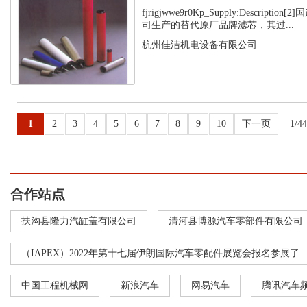
fjrigjwwe9r0Kp_Supply:Descript
司生产的替代原厂品牌滤芯，其过...
杭州佳洁机电设备有限公司
1
2
3
4
5
6
7
8
9
10
下一页
1/4
合作站点
扶沟县隆力汽缸盖有限公司
清河县博源汽车零部件有限公司
（IAPEX）2022年第十七届伊朗国际汽车零配件展览会报名参展了
中国工程机械网
新浪汽车
网易汽车
腾讯汽车