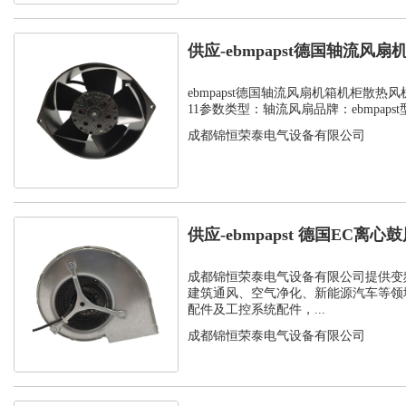
供应-ebmpapst德国轴流风
风机...
ebmpapst德国轴流风扇机箱机柜散热风机W
11参数类型：轴流风扇品牌：ebmpapst型
成都锦恒荣泰电气设备有限公司
供应-ebmpapst 德国EC离心鼓风
成都锦恒荣泰电气设备有限公司提供变
建筑通风、空气净化、新能源汽车等领
配件及工控系统配件，...
成都锦恒荣泰电气设备有限公司