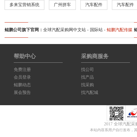
多来宝营销系统
广州拼车
汽车配件
汽车配件
鲲鹏公司旗下官网：
全球汽配采购网中文站
-
国际站
-
鲲鹏汽配传媒
帮助中心
采购商服务
免费注册
找公司
会员登录
找产品
鲲鹏动态
找采购
展会预告
找汽配城
2017 全球汽配
本站内容系用户自行发布，其