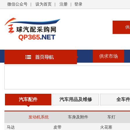
微信公众号
|
设为首页
|
注册
|
登录
供
供
求
供求市场
企
大
汽
书
汽车配件
汽车用品及维修
全车
发动机系统
车身及附件
车灯
马达
皮带
火花塞