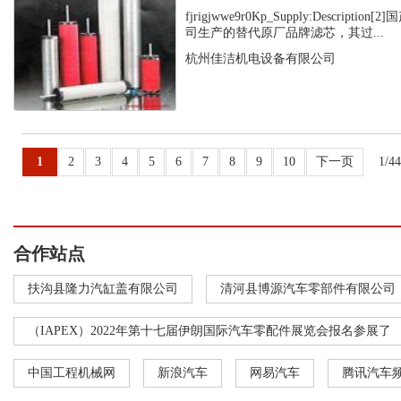
fjrigjwwe9r0Kp_Supply:Descript
司生产的替代原厂品牌滤芯，其过...
杭州佳洁机电设备有限公司
1
2
3
4
5
6
7
8
9
10
下一页
1/4
合作站点
扶沟县隆力汽缸盖有限公司
清河县博源汽车零部件有限公司
（IAPEX）2022年第十七届伊朗国际汽车零配件展览会报名参展了
中国工程机械网
新浪汽车
网易汽车
腾讯汽车