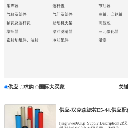
消声器
连杆盖
节油器
气缸及部件
气门及部件
曲轴、凸轮轴
轴瓦及连杆瓦
起动机支架
高压包
增压器
柴油滤清器
三元催化器
密封垫组件、油封
冷却配件
活塞
供应
求购
国际大买家
关键
供应-汉克森滤芯E5-44,供应配
fjrigjwwe9r0Kp_Supply:Descript