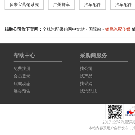
多来宝营销系统
广州拼车
汽车配件
汽车配件
鲲鹏公司旗下官网：
全球汽配采购网中文站
-
国际站
-
鲲鹏汽配传媒
帮助中心
采购商服务
免费注册
找公司
会员登录
找产品
鲲鹏动态
找采购
展会预告
找汽配城
2017 全球汽配
本站内容系用户自行发布，其