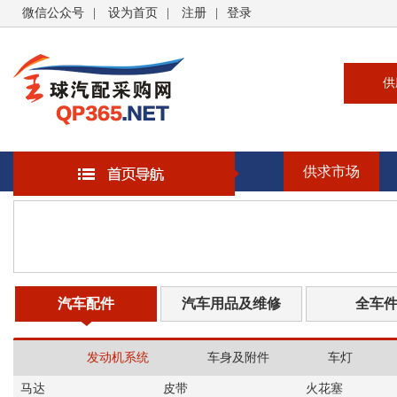
微信公众号
|
设为首页
|
注册
|
登录
供
供
求
供求市场
企
大
汽
书
汽车配件
汽车用品及维修
全车
发动机系统
车身及附件
车灯
马达
皮带
火花塞