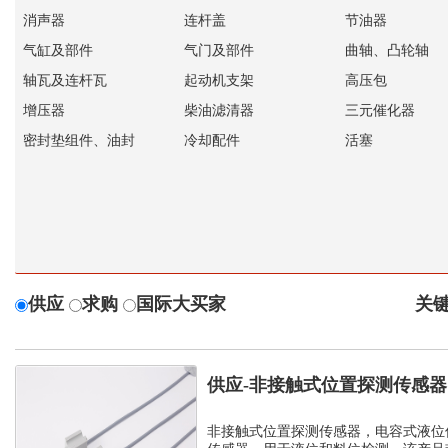
消声器
连杆盖
节油器
气缸及部件
气门及部件
曲轴、凸轮轴
轴瓦及连杆瓦
起动机支架
高压包
增压器
柴油滤清器
三元催化器
密封垫组件、油封
冷却配件
活塞
供应
求购
国际大买家
关键
供应-非接触式位置探测传感
传感器
非接触式位置探测传感器，电容式液位