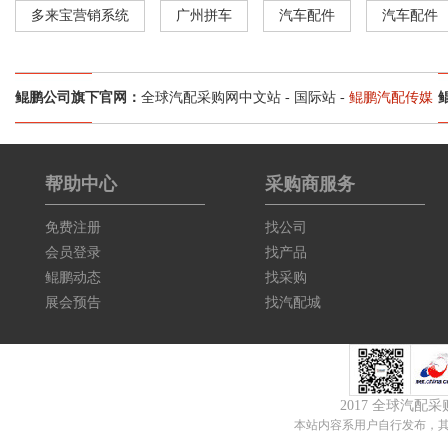
多来宝营销系统
广州拼车
汽车配件
汽车配件
鲲鹏公司旗下官网：
全球汽配采购网中文站
-
国际站
-
鲲鹏汽配传媒
帮助中心
采购商服务
免费注册
找公司
会员登录
找产品
鲲鹏动态
找采购
展会预告
找汽配城
2017 全球汽配
本站内容系用户自行发布，其