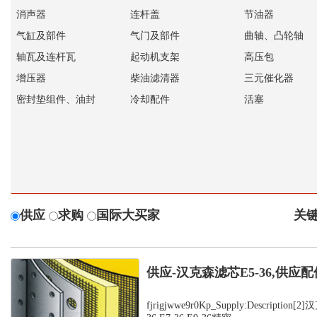
消声器
连杆盖
节油器
气缸及部件
气门及部件
曲轴、凸轮轴
轴瓦及连杆瓦
起动机支架
高压包
增压器
柴油滤清器
三元催化器
密封垫组件、油封
冷却配件
活塞
供应
求购
国际大买家
关键
供应-汉克森滤芯E5-36,供应配
fjrigjwwe9r0Kp_Supply:Description