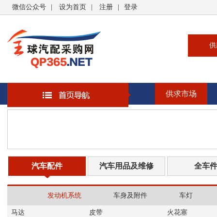
微信公众号
|
设为首页
|
注册
|
登录
供
供
求
供求市场
企
大
汽
书
汽车配件
汽车用品及维修
全车
发动机系统
车身及附件
车灯
马达
皮带
火花塞