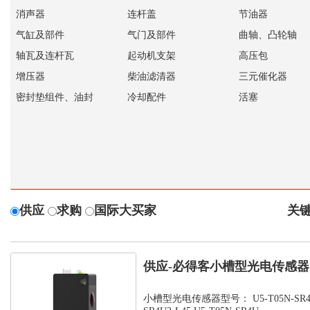
消声器
连杆盖
节油器
气缸及部件
气门及部件
曲轴、凸轮轴
轴瓦及连杆瓦
起动机支架
高压包
增压器
柴油滤清器
三元催化器
密封垫组件、油封
冷却配件
活塞
供应
求购
国际大买家
关键
供应-必得客小槽型光电传感器，U
SR...
小槽型光电传感器型号： U5-T05N-SR4U2-