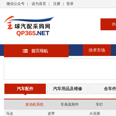
微信公众号
|
设为首页
|
注册
|
登录
供
供
求
供求市场
企
大
汽
书
汽车配件
汽车用品及维修
全车
发动机系统
车身及附件
车灯
马达
皮带
火花塞