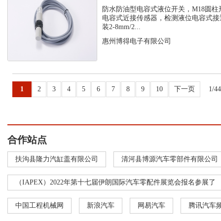
C1PF- M...
防水防油型电容式液位开关，M18圆柱
电容式近接传感器，检测液位电容式接
装2-8mm/2...
惠州博得电子有限公司
1
2
3
4
5
6
7
8
9
10
下一页
1/4
合作站点
扶沟县隆力汽缸盖有限公司
清河县博源汽车零部件有限公司
（IAPEX）2022年第十七届伊朗国际汽车零配件展览会报名参展了
中国工程机械网
新浪汽车
网易汽车
腾讯汽车