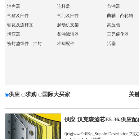
消声器
连杆盖
节油器
气缸及部件
气门及部件
曲轴、凸轮轴
轴瓦及连杆瓦
起动机支架
高压包
增压器
柴油滤清器
三元催化器
密封垫组件、油封
冷却配件
活塞
供应
求购
国际大买家
关键
供应-汉克森滤芯E5-36,供应配
fjrigjwwe9r0Kp_Supply:Description