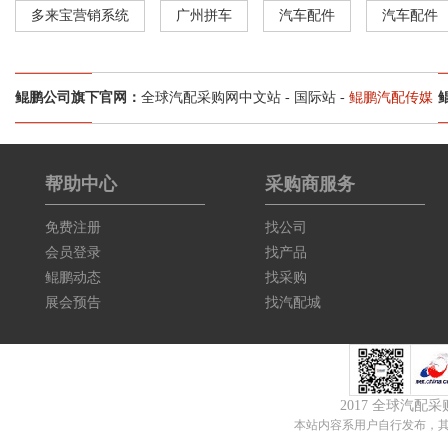
多来宝营销系统
广州拼车
汽车配件
汽车配件
鲲鹏公司旗下官网：
全球汽配采购网中文站
-
国际站
-
鲲鹏汽配传媒
帮助中心
采购商服务
免费注册
找公司
会员登录
找产品
鲲鹏动态
找采购
展会预告
找汽配城
2017 全球汽配
本站内容系用户自行发布，其