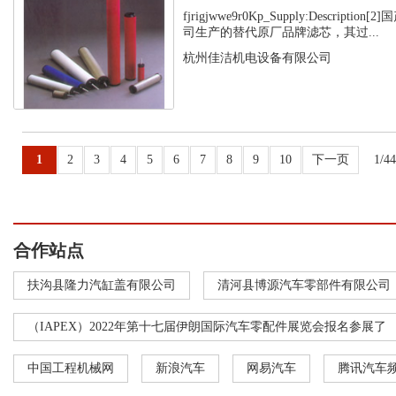
fjrigjwwe9r0Kp_Supply:Descript
司生产的替代原厂品牌滤芯，其过...
杭州佳洁机电设备有限公司
1
2
3
4
5
6
7
8
9
10
下一页
1/4
合作站点
扶沟县隆力汽缸盖有限公司
清河县博源汽车零部件有限公司
（IAPEX）2022年第十七届伊朗国际汽车零配件展览会报名参展了
中国工程机械网
新浪汽车
网易汽车
腾讯汽车