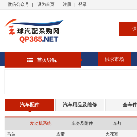
微信公众号
|
设为首页
|
注册
|
登录
供
供
求
供求市场
企
大
汽
书
汽车配件
汽车用品及维修
全车
发动机系统
车身及附件
车灯
马达
皮带
火花塞