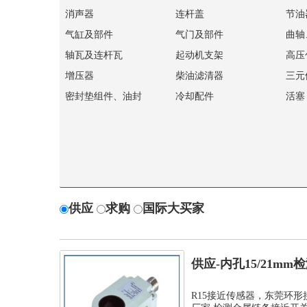
消声器
连杆盖
节油
气缸及部件
气门及部件
曲轴
轴瓦及连杆瓦
起动机支架
高压
增压器
柴油滤清器
三元
密封垫组件、油封
冷却配件
活塞
供应
求购
国际大买家
供应-内孔15/21m
孔环...
R15接近传感器，东莞环