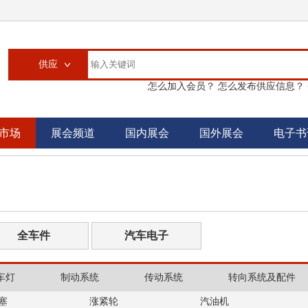
供应
怎么加入会员？
怎么发布供应信息？
供应
求购
市场
展会频道
国内展会
国外展会
电子书
企业
大买家
汽配城
书刊
全车件
汽车电子
车灯
制动系统
传动系统
转向系统及配件
塞
涨紧轮
汽油机