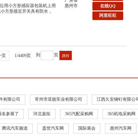
广东省
位用小方形感应器包装机上用
惠州市
在线QQ
线式小方形接近开关具有防水，
阿里旺旺
到
页
一页
1/4409页
件有限公司
常州市亚能车业有限公司
江西久安铆钉有限公
报名参展了
河北嘉拓
365汽配采购网
365机电采购网
腾讯汽车频道
盖世汽车网
国际展会
惠州汽车网