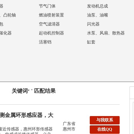
器
节气门体
发动机总成
、凸轮轴
燃油喷射装置
油泵、油嘴
包
空气滤清器
闪光器
催化器
起动机控制器
水泵、风扇、散热器
活塞铛
缸套
关键词‘ ' 匹配结果
m检测金属环形感应器，大
与我联系
广东省
形接近传感器，惠州环形传感器
惠州市
在线QQ