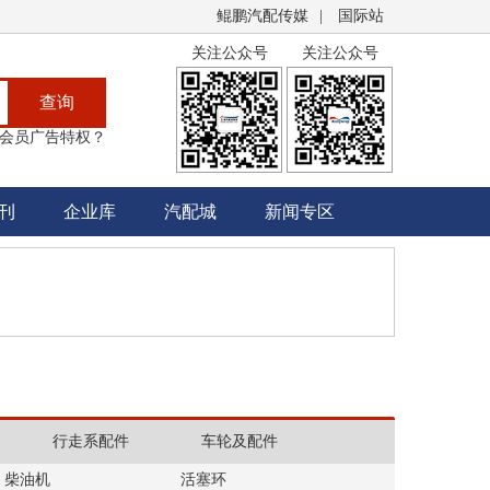
鲲鹏汽配传媒
|
国际站
关注公众号
关注公众号
查询
会员广告特权？
刊
企业库
汽配城
新闻专区
行走系配件
车轮及配件
柴油机
活塞环