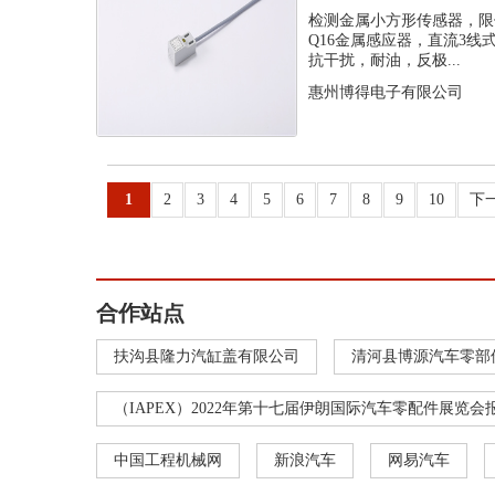
感应器
检测金属小方形传感器，限
Q16金属感应器，直流3
抗干扰，耐油，反极...
惠州博得电子有限公司
1
2
3
4
5
6
7
8
9
10
下
合作站点
扶沟县隆力汽缸盖有限公司
清河县博源汽车零部
（IAPEX）2022年第十七届伊朗国际汽车零配件展览会
中国工程机械网
新浪汽车
网易汽车