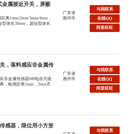
式金属接近开关，屏蔽
与我联系
广东省
1mm/2mm/3mm/4mm，
惠州市
在线QQ
短型体长30mm，超短型体长
阿里旺旺
开关，落料感应非金属传
与我联系
广东省
应非金属传感器M8电容式接
惠州市
在线QQ
，检测距离1mm，2mm齐
阿里旺旺
形传感器，限位用小方形
与我联系