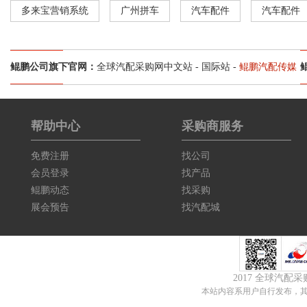
多来宝营销系统
广州拼车
汽车配件
汽车配件
鲲鹏公司旗下官网：
全球汽配采购网中文站
-
国际站
-
鲲鹏汽配传媒
帮助中心
采购商服务
免费注册
找公司
会员登录
找产品
鲲鹏动态
找采购
展会预告
找汽配城
2017 全球汽配
本站内容系用户自行发布，其