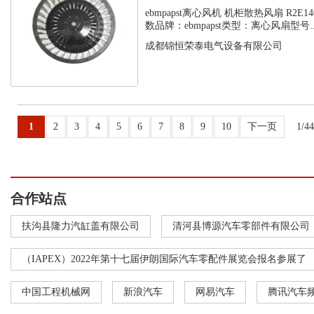
ebmpapst离心风机 机柜散热风扇 R2E140-
数品牌：ebmpapst类型：离心风扇型号..
成都锦恒荣泰电气设备有限公司
1
2
3
4
5
6
7
8
9
10
下一页
1/4
合作站点
扶沟县隆力汽缸盖有限公司
清河县博源汽车零部件有限公司
（IAPEX）2022年第十七届伊朗国际汽车零配件展览会报名参展了
中国工程机械网
新浪汽车
网易汽车
腾讯汽车