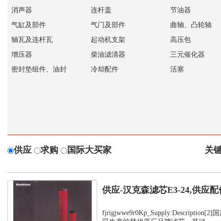
消声器
连杆盖
节油器
气缸及部件
气门及部件
曲轴、凸轮轴
轴瓦及连杆瓦
起动机支架
高压包
增压器
柴油滤清器
三元催化器
密封垫组件、油封
冷却配件
活塞
供应
求购
国际大买家
关键
供应-汉克森滤芯E3-24,供应配
fjrigjwwe9r0Kp_Supply:Descript