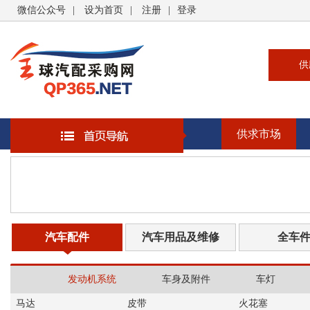
微信公众号
|
设为首页
|
注册
|
登录
供
供
求
供求市场
企
大
汽
书
汽车配件
汽车用品及维修
全车
发动机系统
车身及附件
车灯
马达
皮带
火花塞