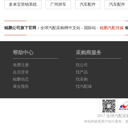
多来宝营销系统
广州拼车
汽车配件
汽车配件
鲲鹏公司旗下官网：
全球汽配采购网中文站
-
国际站
-
鲲鹏汽配传媒
帮助中心
采购商服务
免费注册
找公司
会员登录
找产品
鲲鹏动态
找采购
展会预告
找汽配城
2017 全球汽配
本站内容系用户自行发布，其