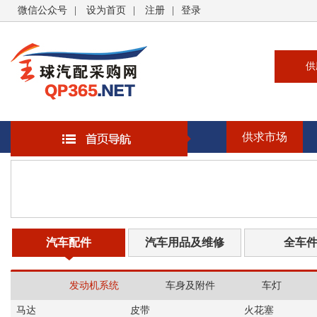
微信公众号
|
设为首页
|
注册
|
登录
供
供
求
供求市场
企
大
汽
书
汽车配件
汽车用品及维修
全车
发动机系统
车身及附件
车灯
马达
皮带
火花塞