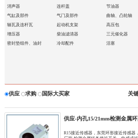
消声器
连杆盖
节油器
气缸及部件
气门及部件
曲轴、凸轮轴
轴瓦及连杆瓦
起动机支架
高压包
增压器
柴油滤清器
三元催化器
密封垫组件、油封
冷却配件
活塞
供应
求购
国际大买家
关键
供应-内孔15/21mm检测金
孔环...
R15接近传感器，东莞环形接近传感器