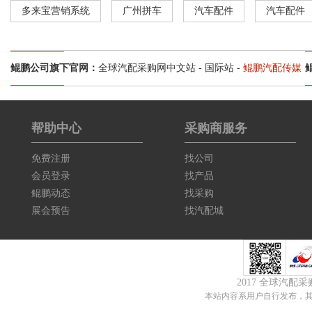
多来宝营销系统
广州拼车
汽车配件
汽车配件
鲲鹏公司旗下官网：
全球汽配采购网中文站
-
国际站
-
鲲鹏汽配传媒
帮助中心
采购商服务
免费注册
找公司
会员登录
找产品
鲲鹏动态
找采购
展会预告
找汽配城
2017 全球汽配
本站内容系用户自行发布，其