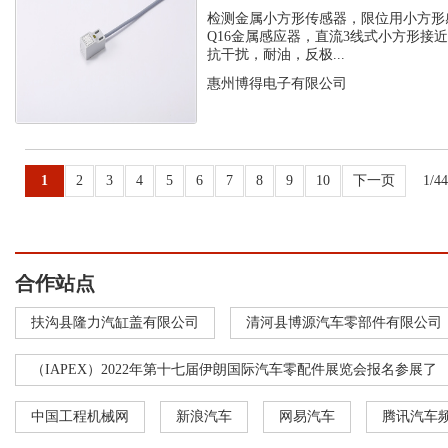
感应器
检测金属小方形传感器，限位用小方形
Q16金属感应器，直流3线式小方形接
抗干扰，耐油，反极...
惠州博得电子有限公司
1
2
3
4
5
6
7
8
9
10
下一页
1/4
合作站点
扶沟县隆力汽缸盖有限公司
清河县博源汽车零部件有限公司
（IAPEX）2022年第十七届伊朗国际汽车零配件展览会报名参展了
中国工程机械网
新浪汽车
网易汽车
腾讯汽车