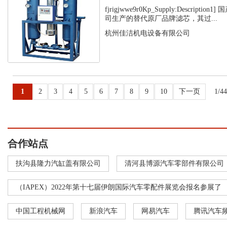
fjrigjwwe9r0Kp_Supply:Descripti
司生产的替代原厂品牌滤芯，其过...
杭州佳洁机电设备有限公司
1
2
3
4
5
6
7
8
9
10
下一页
1/4
合作站点
扶沟县隆力汽缸盖有限公司
清河县博源汽车零部件有限公司
（IAPEX）2022年第十七届伊朗国际汽车零配件展览会报名参展了
中国工程机械网
新浪汽车
网易汽车
腾讯汽车