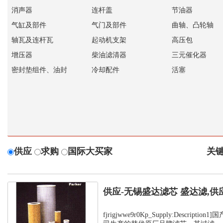
消声器
连杆盖
节油器
气缸及部件
气门及部件
曲轴、凸轮轴
轴瓦及连杆瓦
起动机支架
高压包
增压器
柴油滤清器
三元催化器
密封垫组件、油封
冷却配件
活塞
供应
求购
国际大买家
关键
供应-无锡盛达滤芯 盛达滤,供
fjrigjwwe9r0Kp_Supply:Descript