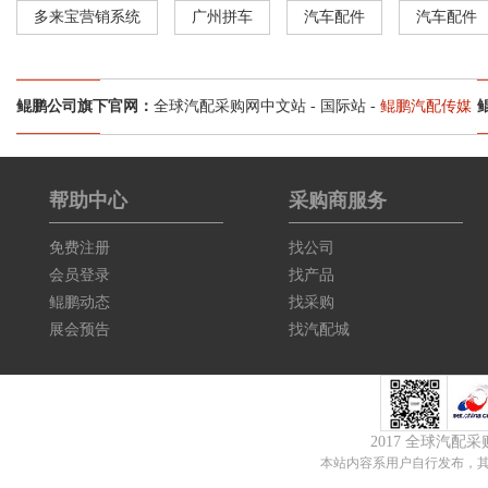
多来宝营销系统
广州拼车
汽车配件
汽车配件
鲲鹏公司旗下官网：
全球汽配采购网中文站
-
国际站
-
鲲鹏汽配传媒
帮助中心
采购商服务
免费注册
找公司
会员登录
找产品
鲲鹏动态
找采购
展会预告
找汽配城
2017 全球汽配
本站内容系用户自行发布，其