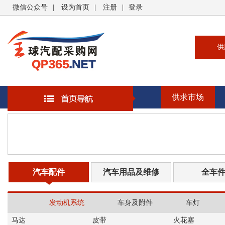
微信公众号
|
设为首页
|
注册
|
登录
供
供
求
供求市场
企
大
汽
书
汽车配件
汽车用品及维修
全车
发动机系统
车身及附件
车灯
马达
皮带
火花塞