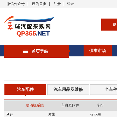
微信公众号
|
设为首页
|
注册
|
登录
供
供
求
供求市场
企
大
汽
书
汽车配件
汽车用品及维修
全车
发动机系统
车身及附件
车灯
马达
皮带
火花塞