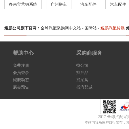
多来宝营销系统
广州拼车
汽车配件
汽车配件
鲲鹏公司旗下官网：
全球汽配采购网中文站
-
国际站
-
鲲鹏汽配传媒
帮助中心
采购商服务
免费注册
找公司
会员登录
找产品
鲲鹏动态
找采购
展会预告
找汽配城
2017 全球汽配
本站内容系用户自行发布，其