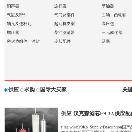
消声器
连杆盖
节油器
气缸及部件
气门及部件
曲轴、凸轮轴
轴瓦及连杆瓦
起动机支架
高压包
增压器
柴油滤清器
三元催化器
密封垫组件、油封
冷却配件
活塞
供应
求购
国际大买家
关键
供应-汉克森滤芯E9-32,供应配
fjrigjwwe9r0Kp_Supply:Descrip