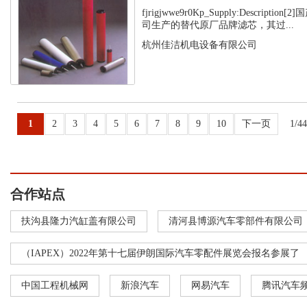
fjrigjwwe9r0Kp_Supply:Descript
司生产的替代原厂品牌滤芯，其过...
杭州佳洁机电设备有限公司
1
2
3
4
5
6
7
8
9
10
下一页
1/4
合作站点
扶沟县隆力汽缸盖有限公司
清河县博源汽车零部件有限公司
（IAPEX）2022年第十七届伊朗国际汽车零配件展览会报名参展了
中国工程机械网
新浪汽车
网易汽车
腾讯汽车