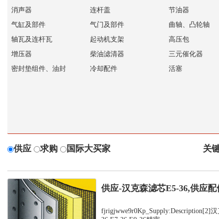
消声器
连杆盖
节油器
气缸及部件
气门及部件
曲轴、凸轮轴
轴瓦及连杆瓦
起动机支架
高压包
增压器
柴油滤清器
三元催化器
密封垫组件、油封
冷却配件
活塞
供应
求购
国际大买家
关键
供应-汉克森滤芯E5-36,供应配
fjrigjwwe9r0Kp_Supply:Description