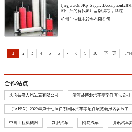
fjrigjwwe9r0Kp_Supply:Descript
司生产的替代原厂品牌滤芯，其过...
杭州佳洁机电设备有限公司
1
2
3
4
5
6
7
8
9
10
下一页
1/4
合作站点
扶沟县隆力汽缸盖有限公司
清河县博源汽车零部件有限公司
（IAPEX）2022年第十七届伊朗国际汽车零配件展览会报名参展了
中国工程机械网
新浪汽车
网易汽车
腾讯汽车