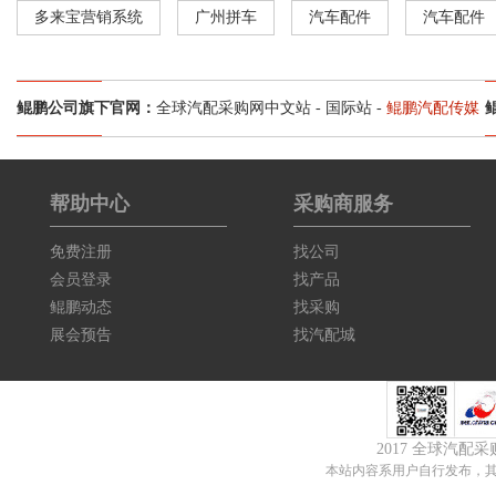
多来宝营销系统
广州拼车
汽车配件
汽车配件
鲲鹏公司旗下官网：
全球汽配采购网中文站
-
国际站
-
鲲鹏汽配传媒
帮助中心
采购商服务
免费注册
找公司
会员登录
找产品
鲲鹏动态
找采购
展会预告
找汽配城
2017 全球汽配
本站内容系用户自行发布，其