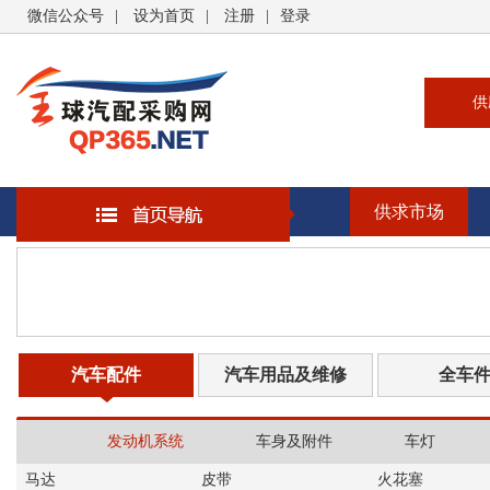
微信公众号
|
设为首页
|
注册
|
登录
供
供
求
供求市场
企
大
汽
书
汽车配件
汽车用品及维修
全车
发动机系统
车身及附件
车灯
马达
皮带
火花塞