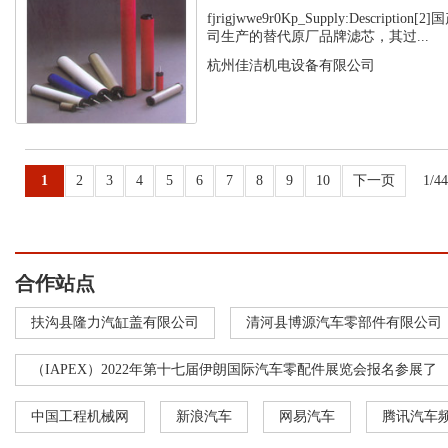
fjrigjwwe9r0Kp_Supply:Descript
司生产的替代原厂品牌滤芯，其过...
杭州佳洁机电设备有限公司
1
2
3
4
5
6
7
8
9
10
下一页
1/4
合作站点
扶沟县隆力汽缸盖有限公司
清河县博源汽车零部件有限公司
（IAPEX）2022年第十七届伊朗国际汽车零配件展览会报名参展了
中国工程机械网
新浪汽车
网易汽车
腾讯汽车