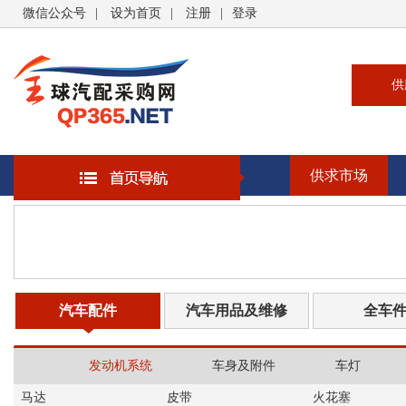
微信公众号
|
设为首页
|
注册
|
登录
供
供
求
供求市场
企
大
汽
书
汽车配件
汽车用品及维修
全车
发动机系统
车身及附件
车灯
马达
皮带
火花塞