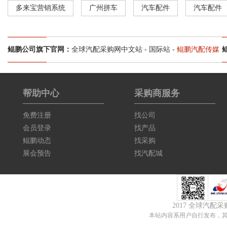
多来宝营销系统
广州拼车
汽车配件
汽车配件
鲲鹏公司旗下官网：
全球汽配采购网中文站
-
国际站
-
鲲鹏汽配传媒
帮助中心
采购商服务
免费注册
找公司
会员登录
找产品
鲲鹏动态
找采购
展会预告
找汽配城
2017 全球汽配
本站内容系用户自行发布，其