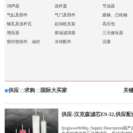
消声器
连杆盖
节油器
气缸及部件
气门及部件
曲轴、凸轮轴
轴瓦及连杆瓦
起动机支架
高压包
增压器
柴油滤清器
三元催化器
密封垫组件、油封
冷却配件
活塞
供应
求购
国际大买家
关键
供应-汉克森滤芯E9-32,供应配
fjrigjwwe9r0Kp_Supply:Descrip