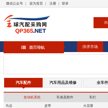
微信公众号
|
设为首页
|
注册
|
登录
供
供
求
供求市场
企
大
汽
书
汽车配件
汽车用品及维修
全车
发动机系统
车身及附件
车灯
马达
皮带
火花塞