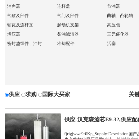
消声器
连杆盖
节油器
气缸及部件
气门及部件
曲轴、凸轮轴
轴瓦及连杆瓦
起动机支架
高压包
增压器
柴油滤清器
三元催化器
密封垫组件、油封
冷却配件
活塞
供应
求购
国际大买家
关键
供应-汉克森滤芯E9-32,供应配
fjrigjwwe9r0Kp_Supply:Descrip