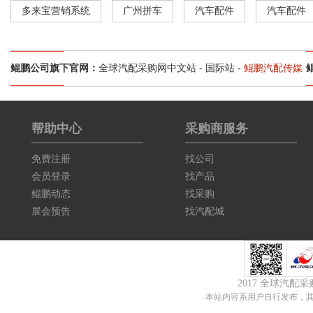
多来宝营销系统
广州拼车
汽车配件
汽车配件
鲲鹏公司旗下官网：
全球汽配采购网中文站
-
国际站
-
鲲鹏汽配传媒
帮助中心
采购商服务
免费注册
找公司
会员登录
找产品
鲲鹏动态
找采购
展会预告
找汽配城
2017 全球汽配
本站内容系用户自行发布，其