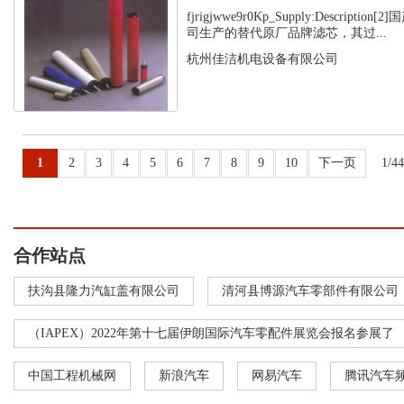
fjrigjwwe9r0Kp_Supply:Descript
司生产的替代原厂品牌滤芯，其过...
杭州佳洁机电设备有限公司
1
2
3
4
5
6
7
8
9
10
下一页
1/4
合作站点
扶沟县隆力汽缸盖有限公司
清河县博源汽车零部件有限公司
（IAPEX）2022年第十七届伊朗国际汽车零配件展览会报名参展了
中国工程机械网
新浪汽车
网易汽车
腾讯汽车