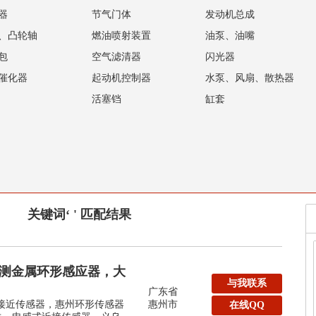
器
节气门体
发动机总成
、凸轮轴
燃油喷射装置
油泵、油嘴
包
空气滤清器
闪光器
催化器
起动机控制器
水泵、风扇、散热器
活塞铛
缸套
关键词‘ ' 匹配结果
m检测金属环形感应器，大
与我联系
广东省
形接近传感器，惠州环形传感器
惠州市
在线QQ