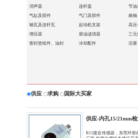
消声器
连杆盖
节油
气缸及部件
气门及部件
曲轴
轴瓦及连杆瓦
起动机支架
高压
增压器
柴油滤清器
三元
密封垫组件、油封
冷却配件
活塞
供应
求购
国际大买家
供应-内孔15/21m
孔环...
R15接近传感器，东莞环