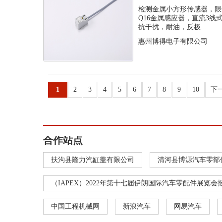
感应器
检测金属小方形传感器，限
Q16金属感应器，直流3
抗干扰，耐油，反极...
惠州博得电子有限公司
1
2
3
4
5
6
7
8
9
10
下
合作站点
扶沟县隆力汽缸盖有限公司
清河县博源汽车零部
（IAPEX）2022年第十七届伊朗国际汽车零配件展览会
中国工程机械网
新浪汽车
网易汽车