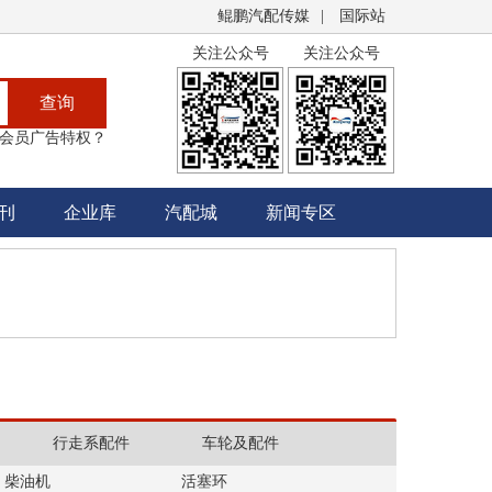
鲲鹏汽配传媒
|
国际站
关注公众号
关注公众号
查询
会员广告特权？
刊
企业库
汽配城
新闻专区
行走系配件
车轮及配件
柴油机
活塞环