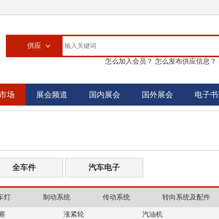
供应
怎么加入会员？
怎么发布供应信息？
供应
求购
市场
展会频道
国内展会
国外展会
电子书
企业
大买家
汽配城
书刊
全车件
汽车电子
车灯
制动系统
传动系统
转向系统及配件
塞
涨紧轮
汽油机