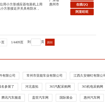
广东省
位用小方形感应器包装机上用
惠州市
在线QQ
线式小方形接近开关具有防水，
阿里旺旺
到
页
一页
1/4409页
件有限公司
常州市亚能车业有限公司
江西久安铆钉有限公
报名参展了
河北嘉拓
365汽配采购网
365机电采购网
腾讯汽车频道
盖世汽车网
国际展会
惠州汽车网