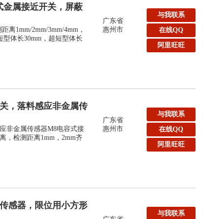
式金属接近开关，屏蔽
与我联系
广东省
1mm/2mm/3mm/4mm，
惠州市
在线QQ
短型体长30mm，超短型体长
阿里旺旺
开关，落料感应非金属传
与我联系
广东省
应非金属传感器M8电容式接
惠州市
在线QQ
，检测距离1mm，2mm齐
阿里旺旺
形传感器，限位用小方形
与我联系