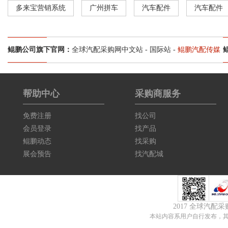
多来宝营销系统
广州拼车
汽车配件
汽车配件
鲲鹏公司旗下官网：
全球汽配采购网中文站
-
国际站
-
鲲鹏汽配传媒
帮助中心
采购商服务
免费注册
找公司
会员登录
找产品
鲲鹏动态
找采购
展会预告
找汽配城
2017 全球汽配
本站内容系用户自行发布，其