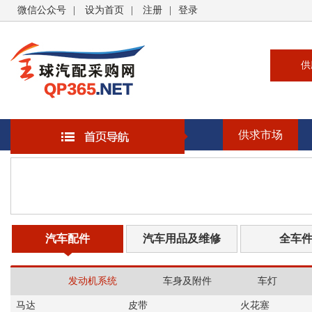
微信公众号
|
设为首页
|
注册
|
登录
供
供
求
供求市场
企
大
汽
书
汽车配件
汽车用品及维修
全车
发动机系统
车身及附件
车灯
马达
皮带
火花塞