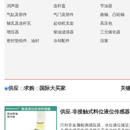
消声器
连杆盖
节油器
气缸及部件
气门及部件
曲轴、凸轮轴
轴瓦及连杆瓦
起动机支架
高压包
增压器
柴油滤清器
三元催化器
密封垫组件、油封
冷却配件
活塞
供应
求购
国际大买家
关键
供应-非接触式料位液位传感
开关
只对非金属检测感应器，水位液位接近