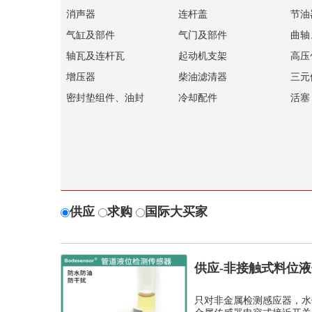
消声器
连杆盖
节油
气缸及部件
气门及部件
曲轴
轴瓦及连杆瓦
起动机支架
高压
增压器
柴油滤清器
三元
密封垫组件、油封
冷却配件
活塞
供应
求购
国际大买家
供应-非接触式料位
开关
只对非金属检测感应器，水