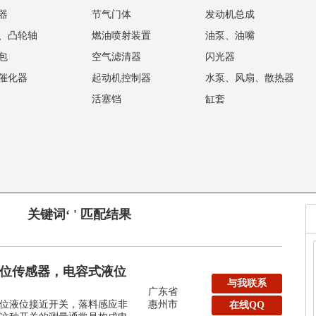
器
节气门体
发动机总成
、凸轮轴
燃油喷射装置
油泵、油嘴
包
空气滤清器
闪光器
催化器
起动机控制器
水泵、风扇、散热器
活塞铛
缸套
关键词‘ ' 匹配结果
液位传感器，电容式液位
与我联系
广东省
位液位接近开关，落料感应非
惠州市
在线QQ