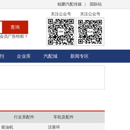
鲲鹏汽配传媒
|
国际站
关注公众号
关注公众号
查询
会员广告特权？
刊
企业库
汽配城
新闻专区
行走系配件
车轮及配件
柴油机
活塞环