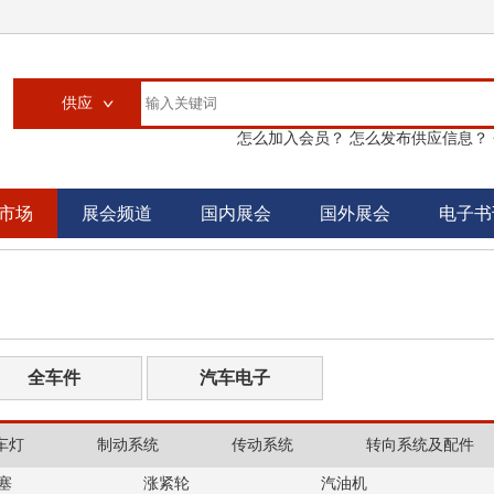
供应
怎么加入会员？
怎么发布供应信息？
供应
求购
市场
展会频道
国内展会
国外展会
电子书
企业
大买家
汽配城
书刊
全车件
汽车电子
车灯
制动系统
传动系统
转向系统及配件
塞
涨紧轮
汽油机