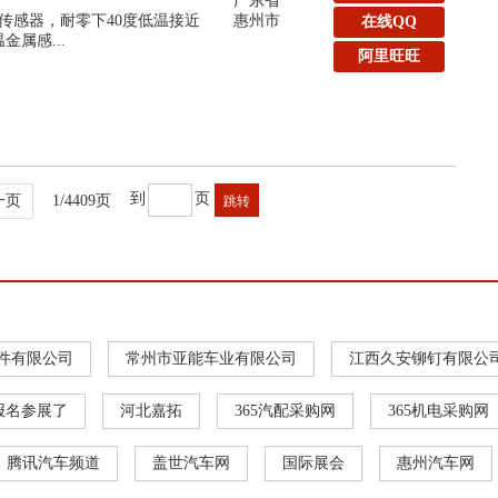
广东省
近传感器，耐零下40度低温接近
惠州市
在线QQ
温金属感...
阿里旺旺
到
页
一页
1/4409页
件有限公司
常州市亚能车业有限公司
江西久安铆钉有限公
报名参展了
河北嘉拓
365汽配采购网
365机电采购网
腾讯汽车频道
盖世汽车网
国际展会
惠州汽车网