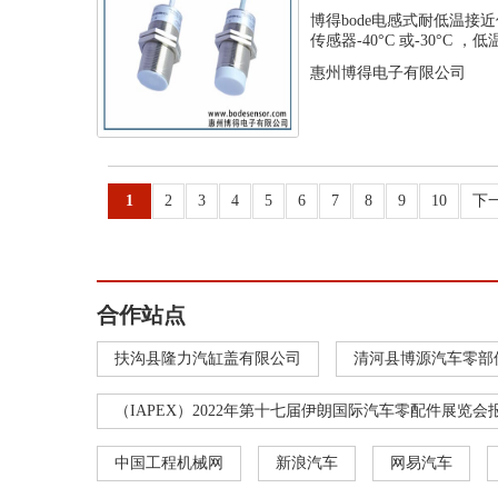
温接近传...
博得bode电感式耐低温接
传感器-40°C 或-30°C ，低
惠州博得电子有限公司
1
2
3
4
5
6
7
8
9
10
下
合作站点
扶沟县隆力汽缸盖有限公司
清河县博源汽车零部
（IAPEX）2022年第十七届伊朗国际汽车零配件展览会
中国工程机械网
新浪汽车
网易汽车