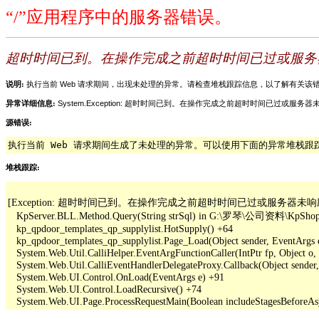
“/”应用程序中的服务器错误。
超时时间已到。在操作完成之前超时时间已过或服务
说明:
执行当前 Web 请求期间，出现未处理的异常。请检查堆栈跟踪信息，以了解有关
异常详细信息:
System.Exception: 超时时间已到。在操作完成之前超时时间已过或服务
源错误:
执行当前 Web 请求期间生成了未处理的异常。可以使用下面的异常堆栈
堆栈跟踪:
[Exception: 超时时间已到。在操作完成之前超时时间已过或服务器未响应
   KpServer.BLL.Method.Query(String strSql) in G:\罗琴\公司资料\KpShop
   kp_qpdoor_templates_qp_supplylist.HotSupply() +64

   kp_qpdoor_templates_qp_supplylist.Page_Load(Object sender, EventArgs 
   System.Web.Util.CalliHelper.EventArgFunctionCaller(IntPtr fp, Object o, 
   System.Web.Util.CalliEventHandlerDelegateProxy.Callback(Object sender,
   System.Web.UI.Control.OnLoad(EventArgs e) +91

   System.Web.UI.Control.LoadRecursive() +74
