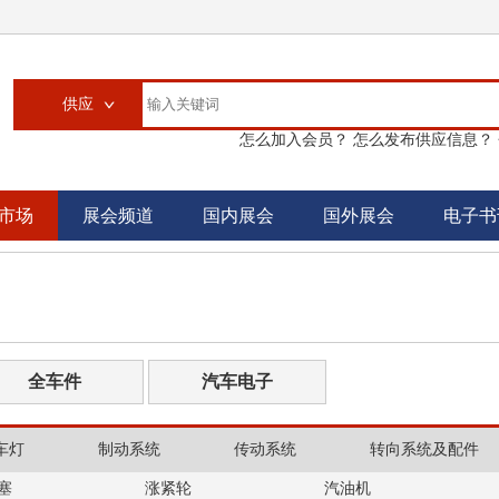
供应
怎么加入会员？
怎么发布供应信息？
供应
求购
市场
展会频道
国内展会
国外展会
电子书
企业
大买家
汽配城
书刊
全车件
汽车电子
车灯
制动系统
传动系统
转向系统及配件
塞
涨紧轮
汽油机