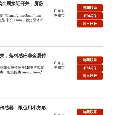
式金属接近开关，屏蔽
与我联系
广东省
1mm/2mm/3mm/4mm，
惠州市
在线QQ
短型体长30mm，超短型体长
阿里旺旺
开关，落料感应非金属传
与我联系
广东省
应非金属传感器M8电容式接
惠州市
在线QQ
，检测距离1mm，2mm齐
阿里旺旺
形传感器，限位用小方形
与我联系