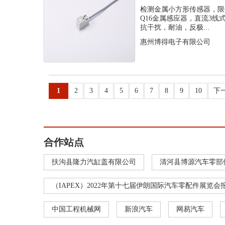
感应器
检测金属小方形传感器，限
Q16金属感应器，直流3
抗干扰，耐油，反极...
惠州博得电子有限公司
1
2
3
4
5
6
7
8
9
10
下
合作站点
扶沟县隆力汽缸盖有限公司
清河县博源汽车零部
（IAPEX）2022年第十七届伊朗国际汽车零配件展览会
中国工程机械网
新浪汽车
网易汽车