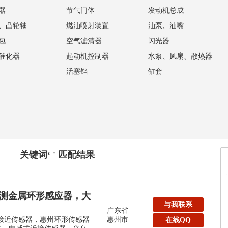
器
节气门体
发动机总成
、凸轮轴
燃油喷射装置
油泵、油嘴
包
空气滤清器
闪光器
催化器
起动机控制器
水泵、风扇、散热器
活塞铛
缸套
关键词‘ ' 匹配结果
m检测金属环形感应器，大
与我联系
广东省
形接近传感器，惠州环形传感器
惠州市
在线QQ