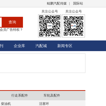
鲲鹏汽配传媒
|
国际站
关注公众号
关注公众号
查询
会员广告特权？
刊
企业库
汽配城
新闻专区
行走系配件
车轮及配件
柴油机
活塞环