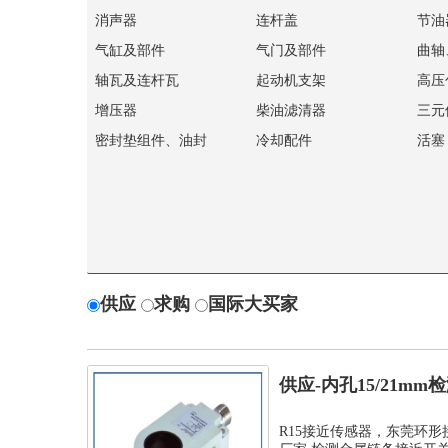
消声器
连杆盖
节油
气缸及部件
气门及部件
曲轴
轴瓦及连杆瓦
起动机支架
高压
增压器
柴油滤清器
三元
密封垫组件、油封
冷却配件
活塞
供应
求购
国际大买家
供应-内孔15/21m
孔环...
R15接近传感器，东莞环