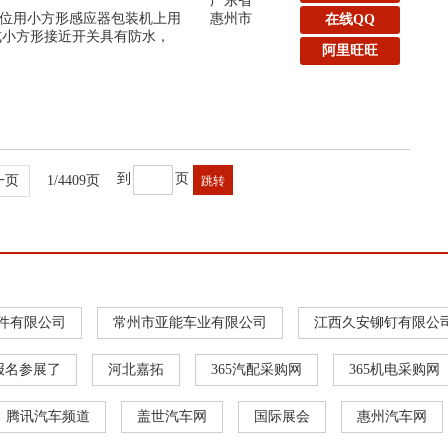
广东省
位用小方形感应器包装机上用
惠州市
在线QQ
线式小方形接近开关具有防水，
阿里旺旺
到
页
一页
1/4409页
件有限公司
常州市亚能车业有限公司
江西久安铆钉有限公
报名参展了
河北嘉拓
365汽配采购网
365机电采购网
腾讯汽车频道
盖世汽车网
国际展会
惠州汽车网