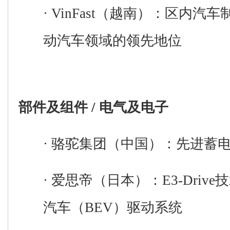
·
VinFast
（越南）
：区内
汽车
动汽车领域的
领先地位
部件及组件
/ 电气及电子
·
骆驼集团
（中国）
：
先进蓄
·
爱思帝
（日本）
：
E
3
-Drive
技
汽车
（
BEV
）
驱动系统