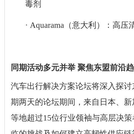
毒剂
·
Aquarama
（意大利）
：
高压
同期活动多元并举
聚焦东盟前沿趋
汽车出行解决方案论坛
将深入探讨
期两天的论坛期间，
来自日本、新
等地
超过
15
位
行业
领袖与
高层
决策
临的
挑战及
如何建立
高韧性供应链