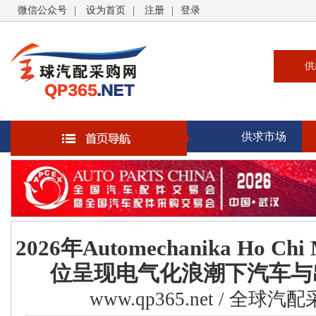
微信公众号
|
设为首页
|
注册
|
登录
供
供
求
供求市场
企
大
汽
书
2026年Automechanika Ho C
位呈现电气化浪潮下汽车与
www.qp365.net / 全球汽配采