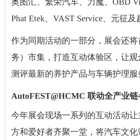
奥图汇、繁荣汽车、
力魔、
OBD Vi
Phat Etek
、
VAST Service
、
元征
及
作为同期活动的一部分，展会还将
务）市集，
打造互动体验区，让观
测评最新的
养
护产品与车辆护理服
AutoFEST@HCMC
联动全产业链
今年展会现场一系列的互动活动让
方和
爱好者齐聚一堂，
将汽车文化