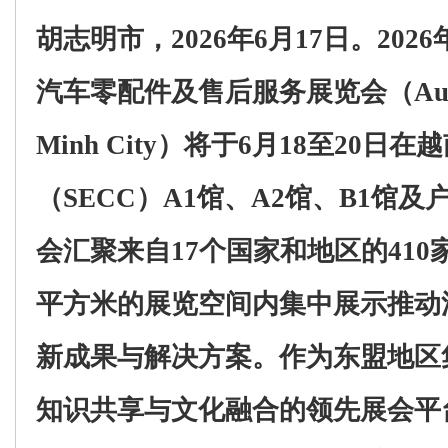
胡志明市，2026
年
6
月
17
日。
2026
汽车零配件及售后服务展览会（
Au
Minh City
）将于
6
月
18
至
20
日在越
（
SECC
）
A1
馆、
A2
馆、
B1
馆及
会汇聚来自
17
个国家和地区的
410
平方米的展览
空间内
集中展示推动
新成果
与解决方案。作为
东盟地区
知识共享与文化融合的领先展会平