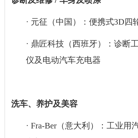
诊断及维修
/
车身及喷涂
·
元征
（中国）
：
便携式
3D
四
·
鼎
匠
科技
（西班牙）
：
诊断
仪及电动汽车充电器
洗车、养护及美容
·
Fra-Ber
（意大利）
：
工业用