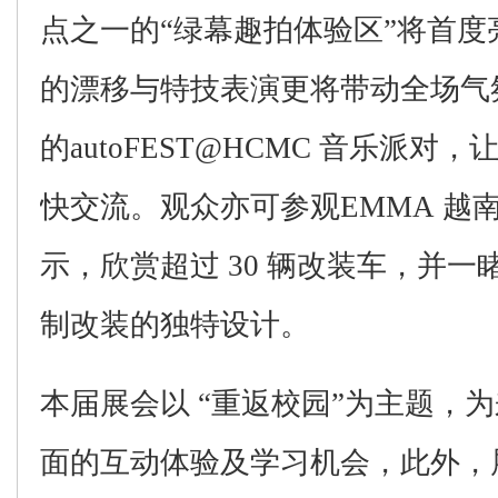
点之一的
“绿幕趣拍体验区”将首
的漂移与特技表演更将带动全场气
的
autoFEST@HCMC
音乐派对，
快交流
。观众亦可参观
EMMA
越
示
，欣赏超过
30
辆改装车，并一
制改装的独特
设计
。
本
届
展会
以
“重返校园”
为主题，为
面的互动体验
及学习机会，
此外，